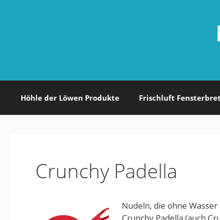
Zum
Inhalt
springen
Höhle der Löwen Produkte
Frischluft Fensterbre
Crunchy Padella
Nudeln, die ohne Wasser 
Crunchy Padella (auch Cru