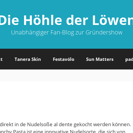
Die Höhle der Löwe
Unabhängiger Fan-Blog zur Gründershow
tt
Tanera Skin
Festavólo
Sun Matters
pa
direkt in de Nudelsoße al dente gekocht werden können.
nchy Pasta ist eine innovative Nudelsorte, die sich von