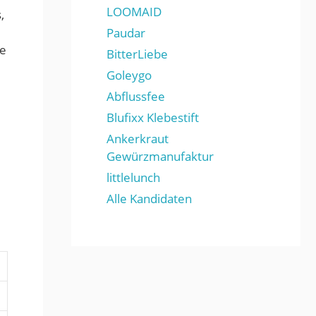
LOOMAID
,
Paudar
he
BitterLiebe
Goleygo
Abflussfee
Blufixx Klebestift
Ankerkraut
Gewürzmanufaktur
littlelunch
Alle Kandidaten