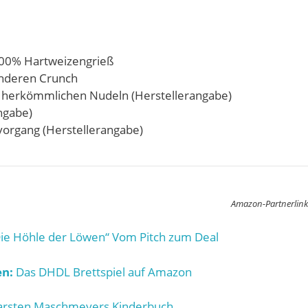
100% Hartweizengrieß
onderen Crunch
zu herkömmlichen Nudeln (Herstellerangabe)
ngabe)
hvorgang (Herstellerangabe)
Amazon-Partnerlink
ie Höhle der Löwen“ Vom Pitch zum Deal
n:
Das DHDL Brettspiel auf Amazon
rsten Maschmeyers Kinderbuch