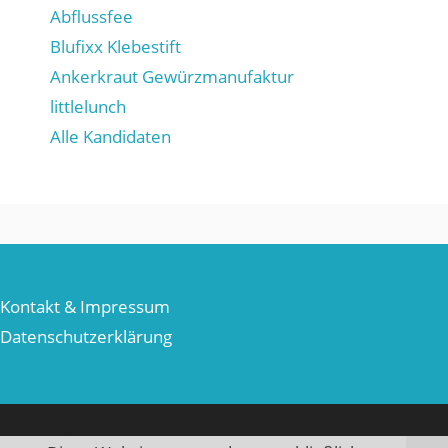
Abflussfee
Blufixx Klebestift
Ankerkraut Gewürzmanufaktur
littlelunch
Alle Kandidaten
Kontakt & Impressum
Datenschutzerklärung
© 2026 Die Höhle der Löwen
• Erstellt mit