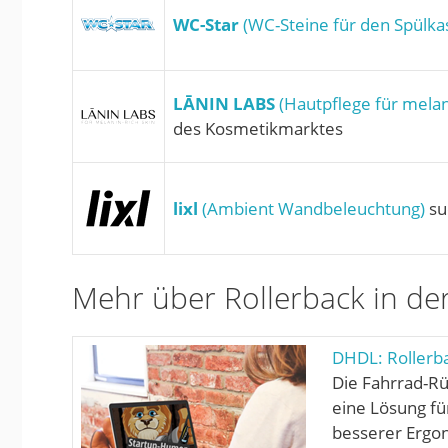
WC-Star
(WC-Steine für den Spülka
LĀNIN LABS
(Hautpflege für melan
des Kosmetikmarktes
lixl
(Ambient Wandbeleuchtung)
su
Mehr über Rollerback in de
DHDL: Rollerba
Die Fahrrad-Rü
eine Lösung fü
besserer Ergon