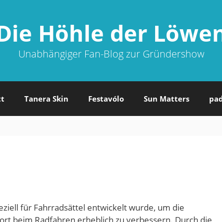
Die Höhle der Löwe
Unabhängiger Fan-Blog zur Gründershow
tt
Tanera Skin
Festavólo
Sun Matters
pa
eziell für Fahrradsättel entwickelt wurde, um die
rt beim Radfahren erheblich zu verbessern. Durch die