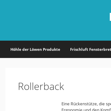
Zum
Inhalt
springen
Höhle der Löwen Produkte
Frischluft Fensterbre
Rollerback
Eine Rückenstütze, die sp
Ergonomie und den Komfo