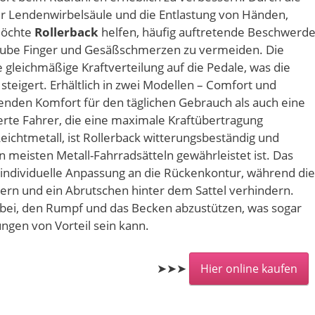
er Lendenwirbelsäule und die Entlastung von Händen,
möchte
Rollerback
helfen, häufig auftretende Beschwerd
ube Finger und Gesäßschmerzen zu vermeiden. Die
 gleichmäßige Kraftverteilung auf die Pedale, was die
steigert. Erhältlich in zwei Modellen – Comfort und
enden Komfort für den täglichen Gebrauch als auch eine
ierte Fahrer, die eine maximale Kraftübertragung
eichtmetall, ist Rollerback witterungsbeständig und
 meisten Metall-Fahrradsätteln gewährleistet ist. Das
ndividuelle Anpassung an die Rückenkontur, während die
rdern und ein Abrutschen hinter dem Sattel verhindern.
zu bei, den Rumpf und das Becken abzustützen, was sogar
ngen von Vorteil sein kann.
➤➤➤
Hier online kaufen