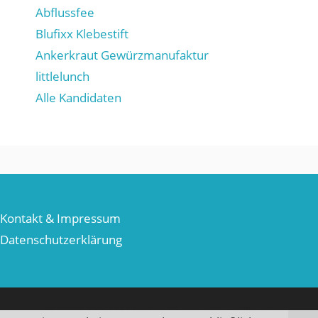
Abflussfee
Blufixx Klebestift
Ankerkraut Gewürzmanufaktur
littlelunch
Alle Kandidaten
Kontakt & Impressum
Datenschutzerklärung
© 2026 Die Höhle der Löwen
• Erstellt mit