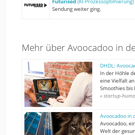
Futurised
(KI-Prozessoptimierung)
Sendung weiter ging.
Mehr über Avoocadoo in de
DHDL: Avooca
In der Höhle d
eine Vielfalt 
Smoothies bis 
» startup-humo
Avoocadoo in 
Avoocadoo, ein
Welt der gesun