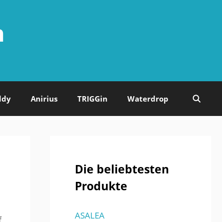
n
ddy
Anirius
TRIGGin
Waterdrop
Die beliebtesten
Produkte
ASALEA
f