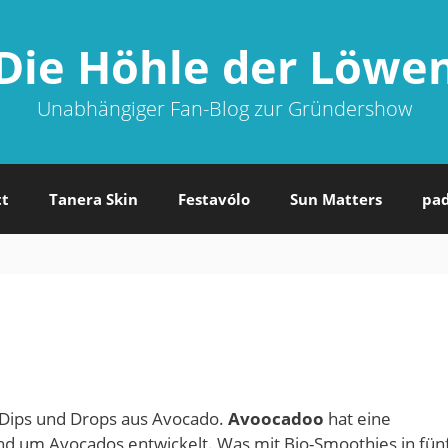
Die Höhle der Löwe
Unabhängiger Fan-Blog zur Gründershow
tt
Tanera Skin
Festavólo
Sun Matters
pa
 Dips und Drops aus Avocado.
Avoocadoo
hat eine
und um Avocados entwickelt. Was mit Bio-Smoothies in fün