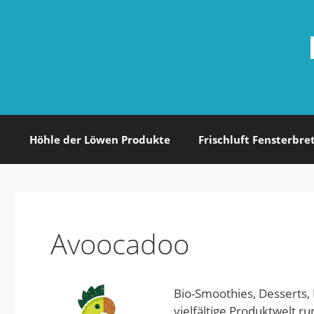
Zum
Inhalt
springen
Höhle der Löwen Produkte
Frischluft Fensterbre
Avoocadoo
Bio-Smoothies, Desserts,
vielfältige Produktwelt r