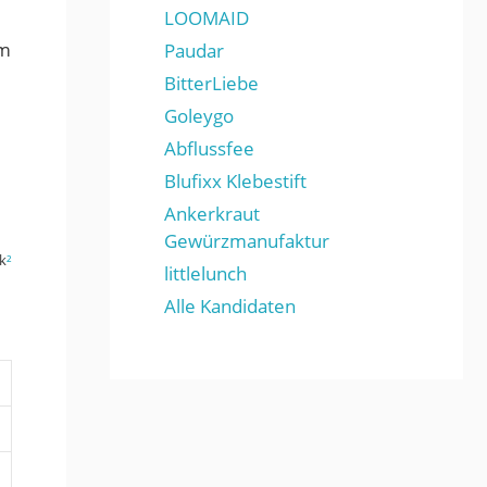
LOOMAID
em
Paudar
BitterLiebe
Goleygo
Abflussfee
Blufixx Klebestift
Ankerkraut
Gewürzmanufaktur
k
²
littlelunch
Alle Kandidaten