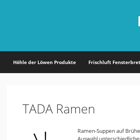
Zum
Inhalt
springen
Höhle der Löwen Produkte
Frischluft Fensterbre
TADA Ramen
Ramen-Suppen auf Brühe
Auswahl unterschiedliche