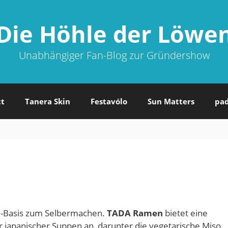
Die Höhle der Löwe
Unabhängiger Fan-Blog zur Gründershow
tt
Tanera Skin
Festavólo
Sun Matters
pa
-Basis zum Selbermachen.
TADA Ramen
bietet eine
r japanischer Suppen an, darunter die vegetarische Miso