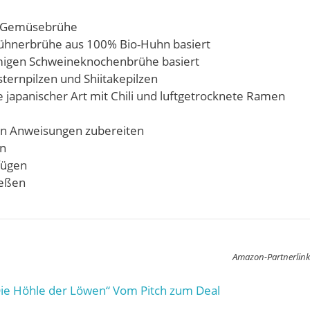
er Gemüsebrühe
Hühnerbrühe aus 100% Bio-Huhn basiert
emigen Schweineknochenbrühe basiert
ternpilzen und Shiitakepilzen
japanischer Art mit Chili und luftgetrocknete Ramen
en Anweisungen zubereiten
en
fügen
ießen
Amazon-Partnerlink
ie Höhle der Löwen“ Vom Pitch zum Deal