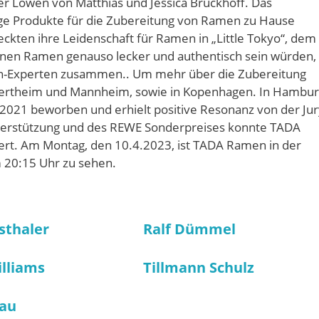
 Löwen von Matthias und Jessica Bruckhoff. Das
ge Produkte für die Zubereitung von Ramen zu Hause
kten ihre Leidenschaft für Ramen in „Little Tokyo“, dem
igenen Ramen genauso lecker und authentisch sein würden,
en-Experten zusammen.. Um mehr über die Zubereitung
mpertheim und Mannheim, sowie in Kopenhagen. In Hambu
021 beworben und erhielt positive Resonanz von der Jur
terstützung und des REWE Sonderpreises konnte TADA
tert. Am Montag, den 10.4.2023, ist TADA Ramen in der
 20:15 Uhr zu sehen.
sthaler
Ralf Dümmel
illiams
Tillmann Schulz
gau