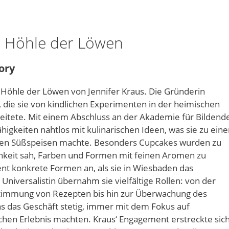
r Höhle der Löwen
ory
öhle der Löwen von Jennifer Kraus. Die Gründerin
, die sie von kindlichen Experimenten in der heimischen
leitete. Mit einem Abschluss an der Akademie für Bildend
ähigkeiten nahtlos mit kulinarischen Ideen, was sie zu eine
enden Süßspeisen machte. Besonders Cupcakes wurden zu
chkeit sah, Farben und Formen mit feinen Aromen zu
t konkrete Formen an, als sie in Wiesbaden das
niversalistin übernahm sie vielfältige Rollen: von der
stimmung von Rezepten bis hin zur Überwachung des
s das Geschäft stetig, immer mit dem Fokus auf
schen Erlebnis machten. Kraus‘ Engagement erstreckte sic