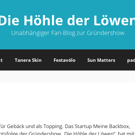
Die Höhle der Löwe
Unabhängiger Fan-Blog zur Gründershow
tt
Tanera Skin
Festavólo
Sun Matters
pa
ür Gebäck und als Topping. Das Startup Meine Backbox,
tsfolge der Gründershow „Die Höhle der Löwen“, hat mit