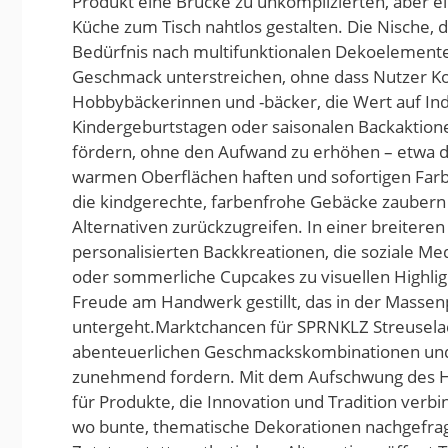
Produkt eine Brücke zu unkomplizierten, aber e
Küche zum Tisch nahtlos gestalten. Die Nische, 
Bedürfnis nach multifunktionalen Dekoelementen
Geschmack unterstreichen, ohne dass Nutzer K
Hobbybäckerinnen und -bäcker, die Wert auf Indiv
Kindergeburtstagen oder saisonalen Backaktione
fördern, ohne den Aufwand zu erhöhen – etwa du
warmen Oberflächen haften und sofortigen Farbef
die kindgerechte, farbenfrohe Gebäcke zauber
Alternativen zurückzugreifen. In einer breitere
personalisierten Backkreationen, die soziale M
oder sommerliche Cupcakes zu visuellen Highlig
Freude am Handwerk gestillt, das in der Massen
untergeht.Marktchancen für SPRNKLZ Streusela
abenteuerlichen Geschmackskombinationen und 
zunehmend fordern. Mit dem Aufschwung des H
für Produkte, die Innovation und Tradition verb
wo bunte, thematische Dekorationen nachgefrag