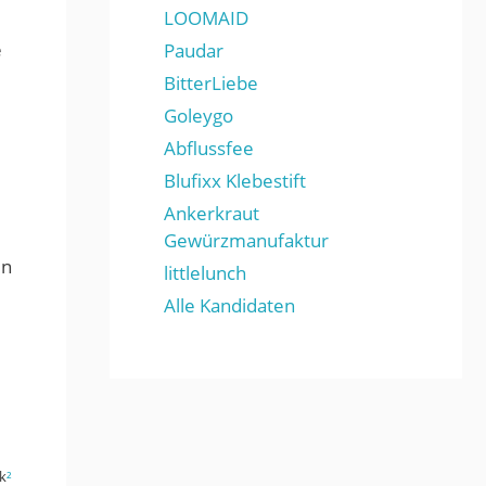
LOOMAID
e
Paudar
BitterLiebe
Goleygo
Abflussfee
Blufixx Klebestift
Ankerkraut
Gewürzmanufaktur
en
littlelunch
Alle Kandidaten
k
²