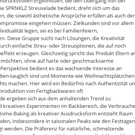
indrucksvollen Ergebnissen, die den Übergang von der
die SPRNKLZ Streuselade bedient, dreht sich um das
, die sowohl ästhetische Ansprüche erfüllen als auch de
ompromisse eingehen müssen. Zielkunden sind vor allem
idualität legen, sei es bei Familienfeiern,
n. Diese Gruppe sucht nach Lösungen, die Kreativität
rch einfache Streu- oder Streuoptionen, die auf noch
fekt erzeugen. Gleichzeitig spricht das Produkt Eltern a
n möchten, ohne auf harte oder geschmacksarme
n Perspektive bedient es das wachsende Interesse an
edien-tauglich sind und Momente wie Weihnachtsplätzchen
hts machen. Hier wird ein Bedürfnis nach Authentizität u
produktion von Fertigbackwaren oft
de ergeben sich aus dem anhaltenden Trend zu
kreativen Experimenten im Backbereich, die Verbrauch
ome-Baking als kreativer Ausdrucksform entsteht Raum
inden, insbesondere in saisonalen Peaks wie den Festtagen
t werden. Die Präferenz für natürliche, schmelzende