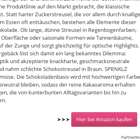
ne Produktlinie auf den Markt gebracht, die klassische
. Statt harter Zuckerstreusel, die vor allem durch knallig
im Essen oft enttäuschen, bestehen alle Elemente dieser
hokolade. Ob lange, dünne Streusel in Regenbogenfarben,
r Oberfläche oder saisonale Formen wie Tannenbäume,
f der Zunge und sorgt gleichzeitig für optische Highlights.
rgebäck löst sich damit ein lang bekanntes Dilemma:
ptik und akzeptierte knackharte, geschmacksneutrale
nd nahm schlichte Schokostreusel in Braun. SPRNKLZ
isse. Die Schokoladenbasis wird mit hochwertigen Farb
sneutral bleiben, sodass der reine Kakaoaroma erhalten
en, die von kunterbunten Alltagsvarianten bis hin zu
en.
➤➤➤
Hier bei Amazon kaufen
Partnerlin