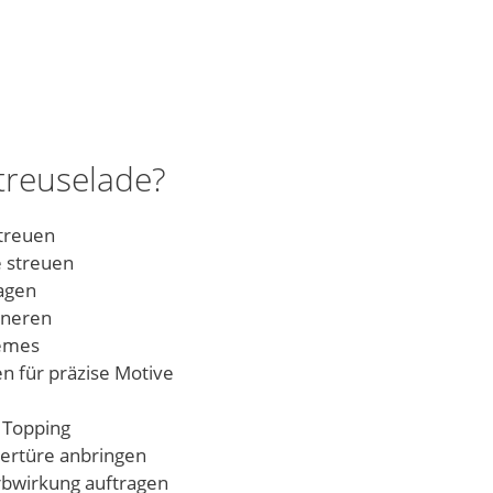
treuselade?
treuen
e streuen
agen
Inneren
remes
en für präzise Motive
n Topping
ertüre anbringen
rbwirkung auftragen