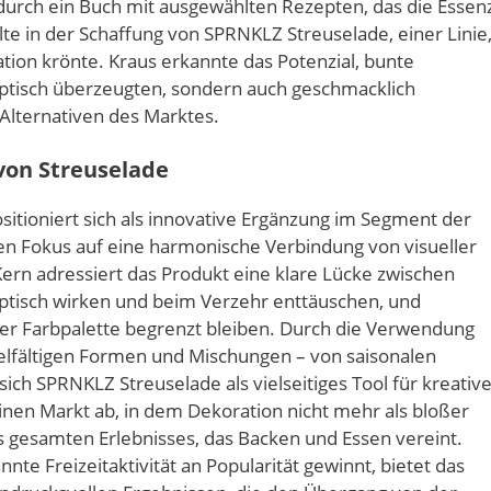
 durch ein Buch mit ausgewählten Rezepten, das die Essen
elte in der Schaffung von SPRNKLZ Streuselade, einer Linie
ation krönte. Kraus erkannte das Potenzial, bunte
 optisch überzeugten, sondern auch geschmacklich
 Alternativen des Marktes.
on Streuselade
tioniert sich als innovative Ergänzung im Segment der
en Fokus auf eine harmonische Verbindung von visueller
Kern adressiert das Produkt eine klare Lücke zwischen
 optisch wirken und beim Verzehr enttäuschen, und
er Farbpalette begrenzt bleiben. Durch die Verwendung
ielfältigen Formen und Mischungen – von saisonalen
sich SPRNKLZ Streuselade als vielseitiges Tool für kreativ
einen Markt ab, in dem Dekoration nicht mehr als bloßer
des gesamten Erlebnisses, das Backen und Essen vereint.
nnte Freizeitaktivität an Popularität gewinnt, bietet das