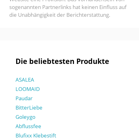
sogenannten Partnerlinks hat keinen Einfluss auf
die Unabhängigkeit der Berichterstattung.
Die beliebtesten Produkte
ASALEA
LOOMAID
Paudar
BitterLiebe
Goleygo
Abflussfee
Blufixx Klebestift