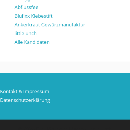
Abflussfee
Blufixx Klebestift
Ankerkraut Gewürzmanufaktur
littlelunch
Alle Kandidaten
Kontakt & Impressum
Datenschutzerklärung
© 2026 Die Höhle der Löwen
• Erstellt mit