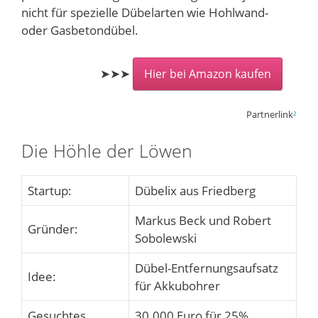
nicht für spezielle Dübelarten wie Hohlwand-
oder Gasbetondübel.
➤➤➤
Hier bei Amazon kaufen
Partnerlink
²
Die Höhle der Löwen
Startup:
Dübelix aus Friedberg
Markus Beck und Robert
Gründer:
Sobolewski
Dübel-Entfernungsaufsatz
Idee:
für Akkubohrer
Gesuchtes
30.000 Euro für 25%