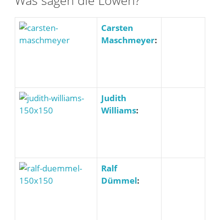
Was sagen die Löwen?
Carsten
Maschmeyer
:
Judith
Williams
:
Ralf
Dümmel
: