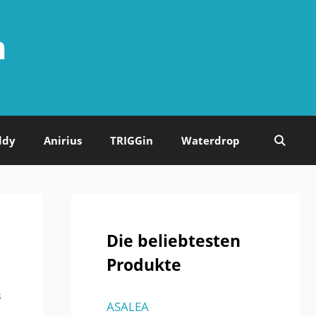
n
ddy
Anirius
TRIGGin
Waterdrop
Die beliebtesten
Produkte
s
ASALEA