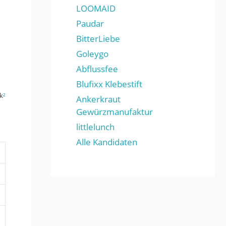
LOOMAID
Paudar
BitterLiebe
Goleygo
Abflussfee
Blufixx Klebestift
k
²
Ankerkraut
Gewürzmanufaktur
littlelunch
Alle Kandidaten