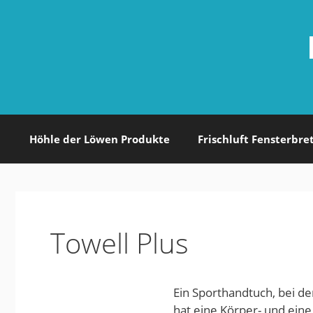
Zum
Inhalt
springen
Höhle der Löwen Produkte
Frischluft Fensterbre
Towell Plus
Ein Sporthandtuch, bei d
hat eine Körper- und eine