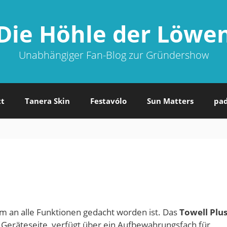
Die Höhle der Löwe
Unabhängiger Fan-Blog zur Gründershow
tt
Tanera Skin
Festavólo
Sun Matters
pa
em an alle Funktionen gedacht worden ist. Das
Towell Plu
 Geräteseite, verfügt über ein Aufbewahrungsfach für