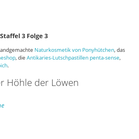
taffel 3 Folge 3
 handgemachte
Naturkosmetik von Ponyhütchen
, das
neshop
, die
Antikaries-Lutschpastillen penta-sense
,
ich
.
er Höhle der Löwen
he