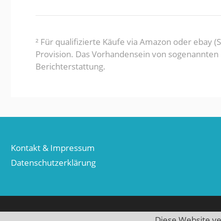
² Für qualifizierte Käufe via Amazon oder ebay 
Provision. Das Vorhandensein von sogenannten Pa
Berichterstattung.
Kontakt & Impressum
Datenschutzerklärung
Diese Website ve