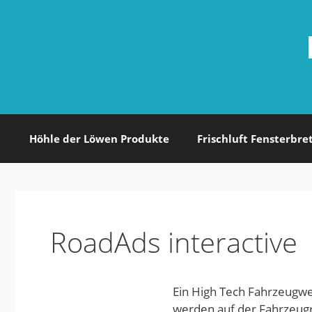
Zum
Inhalt
springen
Höhle der Löwen Produkte
Frischluft Fensterbre
RoadAds interactive
Ein High Tech Fahrzeugw
werden auf der Fahrzeugr