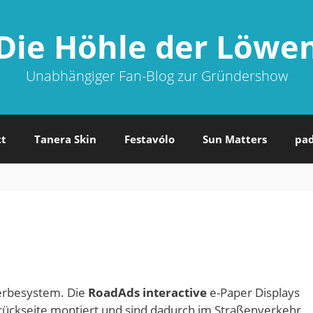
Die Höhle der Löwe
Unabhängiger Fan-Blog zur Gründershow
tt
Tanera Skin
Festavólo
Sun Matters
pa
erbesystem. Die
RoadAds interactive
e-Paper Displays
ückseite montiert und sind dadurch im Straßenverkehr