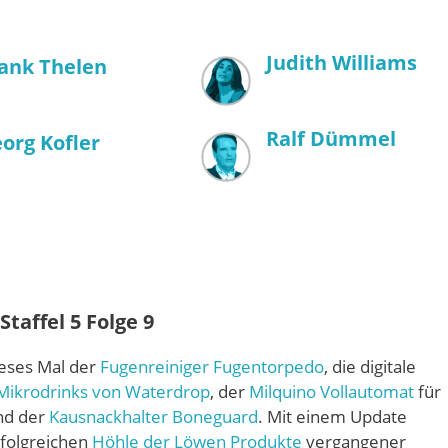
Judith Williams
ank Thelen
Ralf Dümmel
org Kofler
taffel 5 Folge 9
eses Mal der
Fugenreiniger Fugentorpedo
, die digitale
Mikrodrinks von Waterdrop
, der
Milquino Vollautomat
für
d der
Kausnackhalter Boneguard
. Mit einem Update
rfolgreichen
Höhle der Löwen Produkte
vergangener