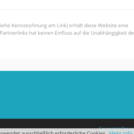
(Siehe Kennzeichnung am Link) erhält diese Website eine
rtnerlinks hat keinen Einfluss auf die Unabhängigkeit de
© 2026 Die Höhle der Löwen
• Erstellt mit
GeneratePress
rwendet ausschließlich erforderliche Cookies.
Mehr Info