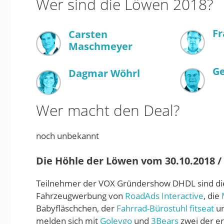
Wer sind die Löwen 2018?
Fr
Carsten
Maschmeyer
Ge
Dagmar Wöhrl
Wer macht den Deal?
noch unbekannt
Die Höhle der Löwen vom 30.10.2018 / S
Teilnehmer der VOX Gründershow DHDL sind di
Fahrzeugwerbung von
RoadAds Interactive
, die
Babyfläschchen, der
Fahrrad-Bürostuhl fitseat
un
melden sich mit
Goleygo
und
3Bears
zwei der e