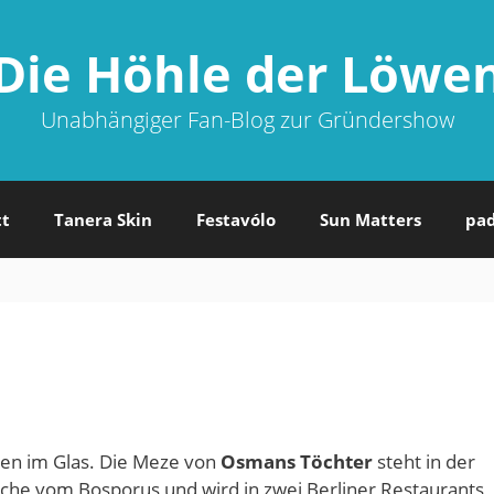
Die Höhle der Löwe
Unabhängiger Fan-Blog zur Gründershow
tt
Tanera Skin
Festavólo
Sun Matters
pa
sen im Glas. Die Meze von
Osmans Töchter
steht in der
üche vom Bosporus und wird in zwei Berliner Restaurants