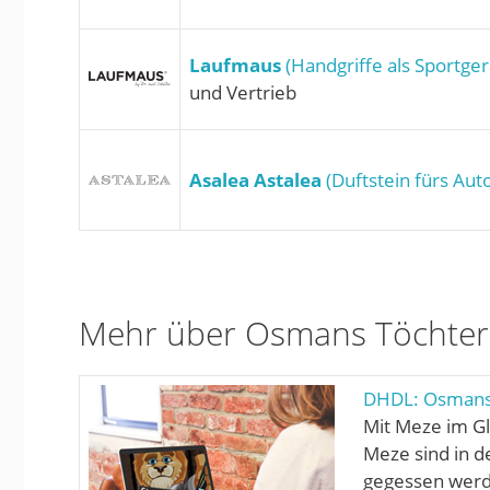
Laufmaus
(Handgriffe als Sportge
und Vertrieb
Asalea Astalea
(Duftstein fürs Aut
Mehr über Osmans Töchter 
DHDL: Osmans 
Mit Meze im G
Meze sind in d
gegessen werd