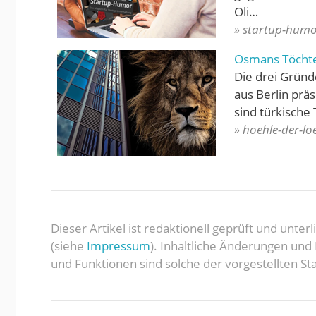
Oli…
» startup-humo
Osmans Töchte
Die drei Gründ
aus Berlin prä
sind türkische
» hoehle-der-l
Dieser Artikel ist redaktionell geprüft und unte
(siehe
Impressum
). Inhaltliche Änderungen un
und Funktionen sind solche der vorgestellten Sta