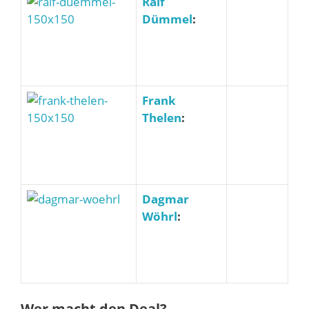
Ralf
Dümmel
:
Frank
Thelen
:
Dagmar
Wöhrl
:
Wer macht den Deal?