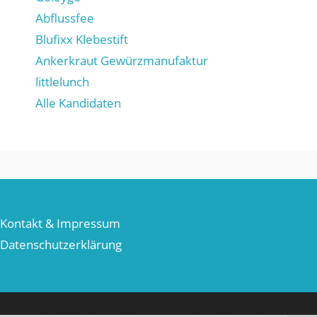
Abflussfee
Blufixx Klebestift
Ankerkraut Gewürzmanufaktur
littlelunch
Alle Kandidaten
Kontakt & Impressum
Datenschutzerklärung
© 2026 Die Höhle der Löwen
• Erstellt mit