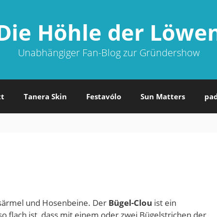
Die Höhle der Löwe
Unabhängiger Fan-Blog zur Gründershow
tt
Tanera Skin
Festavólo
Sun Matters
pa
dsärmel und Hosenbeine. Der
Bügel-Clou
ist ein
o flach ist, dass mit einem oder zwei Bügelstrichen der