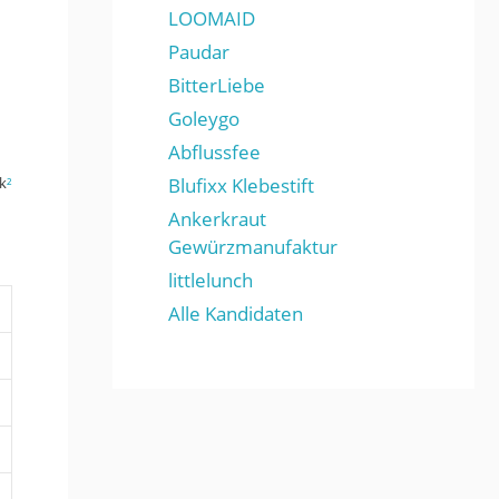
LOOMAID
Paudar
BitterLiebe
Goleygo
Abflussfee
k
²
Blufixx Klebestift
Ankerkraut
Gewürzmanufaktur
littlelunch
Alle Kandidaten