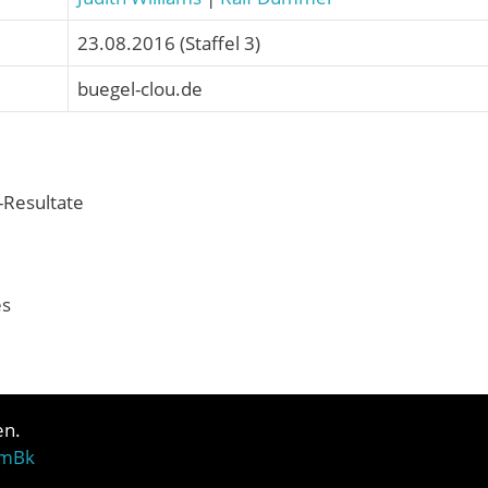
23.08.2016 (Staffel 3)
buegel-clou.de
-Resultate
es
en.
8mBk