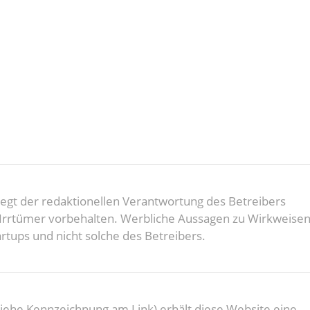
rliegt der redaktionellen Verantwortung des Betreibers
d Irrtümer vorbehalten. Werbliche Aussagen zu Wirkweise
rtups und nicht solche des Betreibers.
(Siehe Kennzeichnung am Link) erhält diese Website eine