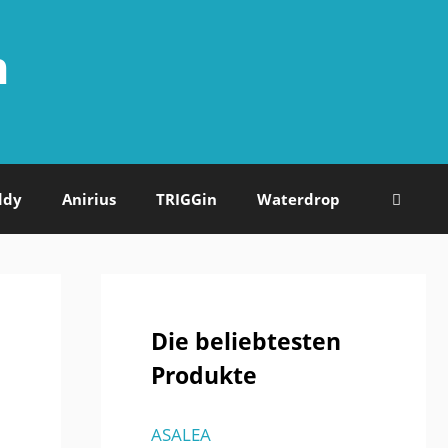
n
ddy
Anirius
TRIGGin
Waterdrop
Die beliebtesten
Produkte
ASALEA