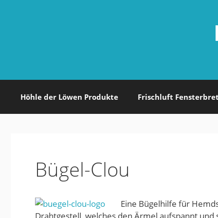
Zum
Inhalt
springen
Höhle der Löwen Produkte
Frischluft Fensterbre
Bügel-Clou
Eine Bügelhilfe für Hem
Drahtgestell, welches den Ärmel aufspannt und s