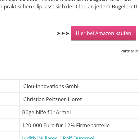
m praktischen Clip lässt sich der Clou an jedem Bügelbrett
➤➤➤
Hier bei Amazon kaufen
Partnerlin
Clou-Innovations GmbH
Christian Peitzner-Lloret
Bügelhilfe für Ärmel
120.000 Euro für 12% Firmenanteile
Judith Williams
|
Ralf Dümmel