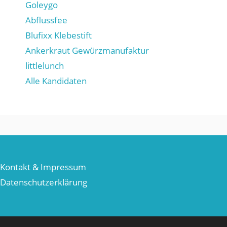
Goleygo
Abflussfee
Blufixx Klebestift
Ankerkraut Gewürzmanufaktur
littlelunch
Alle Kandidaten
Kontakt & Impressum
Datenschutzerklärung