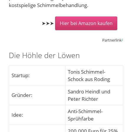
kostspielige Schimmelbehandlung.
➤➤➤
Hier bei Amazon kaufen
Partnerlink
²
Die Höhle der Löwen
Tonis Schimmel-
Startup:
Schock aus Roding
Sandro Heindl und
Gründer:
Peter Richter
Anti-Schimmel-
Idee:
Sprühfarbe
200.000 Euro für 25%