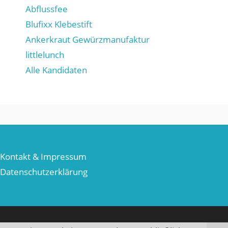
Abflussfee
Blufixx Klebestift
Ankerkraut Gewürzmanufaktur
littlelunch
Alle Kandidaten
Kontakt & Impressum
Datenschutzerklärung
© 2026 Die Höhle der Löwen
• Erstellt mit