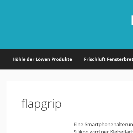
Zum
Inhalt
springen
Höhle der Löwen Produkte
Frischluft Fensterbre
flapgrip
Eine Smartphonehalterun
Silikon wird per Klebeflä