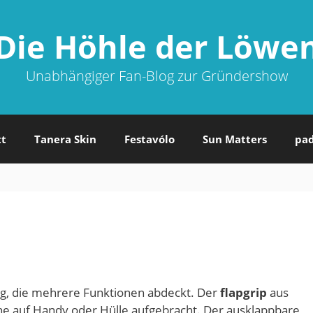
Die Höhle der Löwe
Unabhängiger Fan-Blog zur Gründershow
tt
Tanera Skin
Festavólo
Sun Matters
pa
g, die mehrere Funktionen abdeckt. Der
flapgrip
aus
che auf Handy oder Hülle aufgebracht. Der ausklappbare