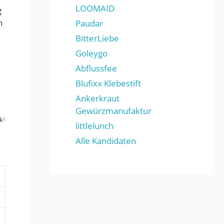
LOOMAID
g
n
Paudar
BitterLiebe
Goleygo
Abflussfee
Blufixx Klebestift
Ankerkraut
Gewürzmanufaktur
k
²
littlelunch
Alle Kandidaten