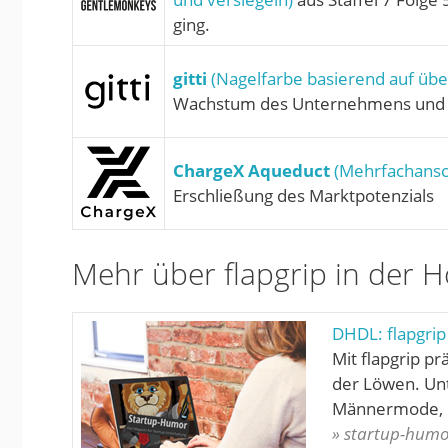
ging.
gitti
(Nagelfarbe basierend auf übe
Wachstum des Unternehmens und 
ChargeX Aqueduct
(Mehrfachansch
Erschließung des Marktpotenzials
Mehr über flapgrip in der 
DHDL: flapgrip
Mit flapgrip pr
der Löwen. Unt
Männermode, Li
» startup-humor