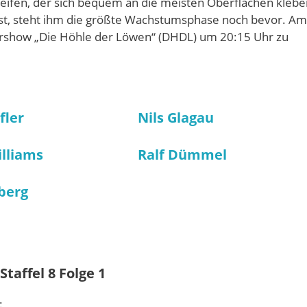
streifen, der sich bequem an die meisten Oberflächen kleb
ist, steht ihm die größte Wachstumsphase noch bevor. Am
dershow „Die Höhle der Löwen“ (DHDL) um 20:15 Uhr zu
fler
Nils Glagau
illiams
Ralf Dümmel
berg
taffel 8 Folge 1
: