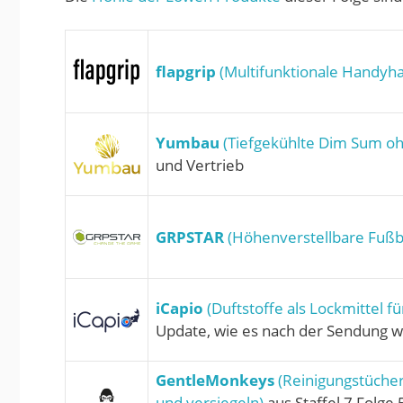
flapgrip
(Multifunktionale Handyha
Yumbau
(Tiefgekühlte Dim Sum oh
und Vertrieb
GRPSTAR
(Höhenverstellbare Fußba
iCapio
(Duftstoffe als Lockmittel f
Update, wie es nach der Sendung we
GentleMonkeys
(Reinigungstücher 
und versiegeln)
aus Staffel 7 Folge